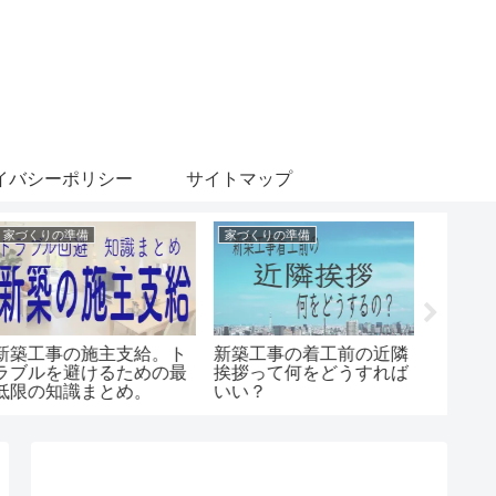
イバシーポリシー
サイトマップ
家づくりの準備
家づくりの準備
工事中の
新築工事の施主支給。ト
新築工事の着工前の近隣
家づく
ラブルを避けるための最
挨拶って何をどうすれば
工事を楽
低限の知識まとめ。
いい？
程。