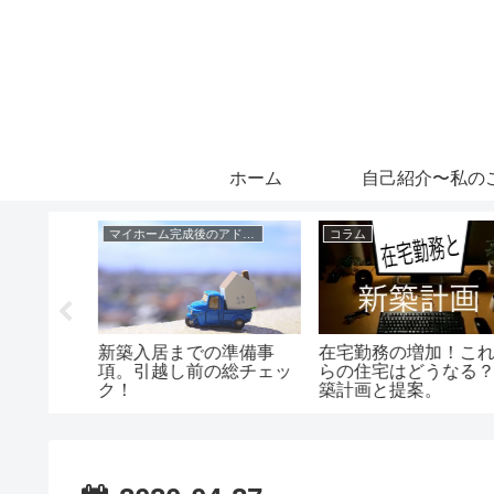
ホーム
自己紹介〜私の
マイホーム完成後のアドバイス
コラム
道・ガ
新築入居までの準備事
在宅勤務の増加！これ
イント。
項。引越し前の総チェッ
らの住宅はどうなる？
ク！
築計画と提案。