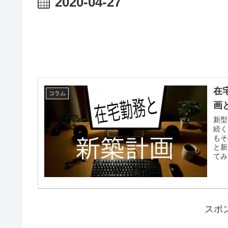
2020-04-27
在
コラム
画
新型
続く
もそ
と新
てみ
スポ