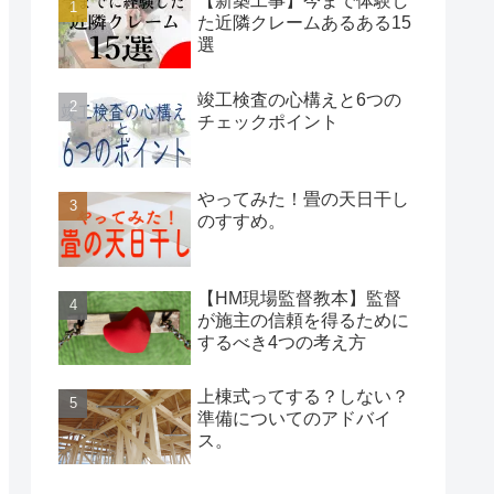
【新築工事】今まで体験し
た近隣クレームあるある15
選
竣工検査の心構えと6つの
チェックポイント
やってみた！畳の天日干し
のすすめ。
【HM現場監督教本】監督
が施主の信頼を得るために
するべき4つの考え方
上棟式ってする？しない？
準備についてのアドバイ
ス。