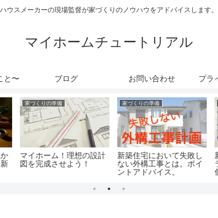
ハウスメーカーの現場監督が家づくりのノウハウをアドバイスします。
マイホームチュートリアル
こと〜
ブログ
お問い合わせ
プラ
家づくりの準備
家づくりの準備
か
マイホーム！理想の設計
新築住宅において失敗し
新
図を完成させよう！
ない外構工事とは。ポイ
ントアドバイス。