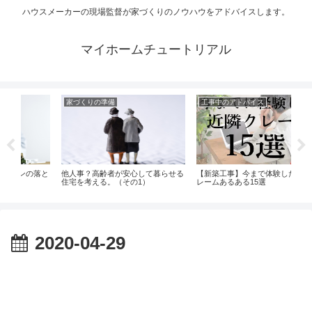
ハウスメーカーの現場監督が家づくりのノウハウをアドバイスします。
マイホームチュートリアル
工事中のアドバイス
家づくりの準備
が安心して暮らせる
【新築工事】今まで体験した近隣ク
必ず知ってください。プレ
（その1）
レームあるある15選
を選んだ場合のデメリット
2020-04-29