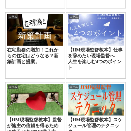
コラム
コラム
在宅勤務の増加！これか
【HM現場監督教本】仕事
らの住宅はどうなる？新
を辞めたい現場監督へ
築計画と提案。
人生を楽しむ4つのポイン
ト
コラム
コラム
【HM現場監督教本】監督
【HM現場監督教本】スケ
が施主の信頼を得るため
ジュール管理のテクニッ