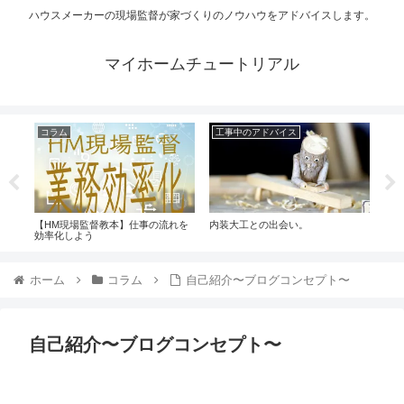
ハウスメーカーの現場監督が家づくりのノウハウをアドバイスします。
マイホームチュートリアル
コラム
工事中のアドバイス
工
類と
【HM現場監督教本】仕事の流れを
内装大工との出会い。
新築
効率化しよう
ーリ
ホーム
コラム
自己紹介〜ブログコンセプト〜
自己紹介〜ブログコンセプト〜