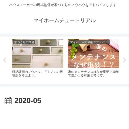
ハウスメーカーの現場監督が家づくりのノウハウをアドバイスします。
マイホームチュートリアル
家づくりの準備
マイホーム完成後のアドバイス
コ
スメ
収納計画のノウハウ。「モノ」の居
家のメンテナンスはなぜ重要？10年
自己
悩む
場所を考えよう。
で差が出る対策と考え方。
2020-05