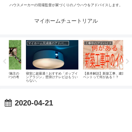
ハウスメーカーの現場監督が家づくりのノウハウをアドバイスします。
マイホームチュートリアル
マイホーム完成後のアドバイス
工事中のアドバイス
家づくりの準備
最適！おすすめ「ポップイ
【基本解説】新築工事、建築中のイ
マイホーム！理想の設
ン」壁掛けテレビはもうい
ベントって何がある！？
せよう！
2020-04-21