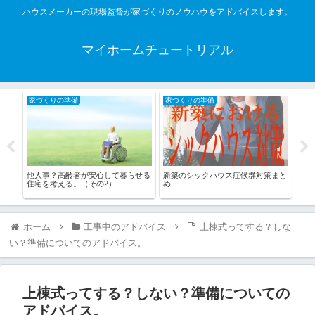
ハウスメーカーの現場監督が家づくりのノウハウをアドバイスします。
マイホームチュートリアル
家づくりの準備
家づくりの準備
工
画で
他人事？高齢者が安心して暮らせる
新築のシックハウス症候群対策まと
内装
住宅を考える。（その2）
め
ホーム
工事中のアドバイス
上棟式ってする？しな
い？準備についてのアドバイス。
上棟式ってする？しない？準備についての
アドバイス。