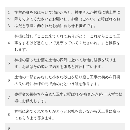
1
施主の身をおはらいで清めたあと、神主さんが神様に地上界に
〜
降りて来てくださいとお願いし、御幣（ごへい）と呼ばれるお
3
ふだと祭壇に飾られたお酒に宿らせる儀式です。
神様に対し「ここに来てくれてありがとう、これからここで工
4
事をするけど怒らないで見守っていてくださいね。」と挨拶を
します。
神様の宿ったお酒を土地の四隅に撒いて敷地に結界を張りま
5
す。お酒はその匂いで結界を張ると言われています。
土地の一部とみなした小さな砂山を切り崩し工事の初めを日柄
6
の良い時に神様の元で始めたという証を作ります。
参拝者の気持ちを込めた玉串と呼ばれる榊(さかき)を一人ずつ祭
7
壇にお供えします。
神様に来てくれてありがとうとお礼を言いながら天上界に戻っ
8
てもらうよう導きます。
9