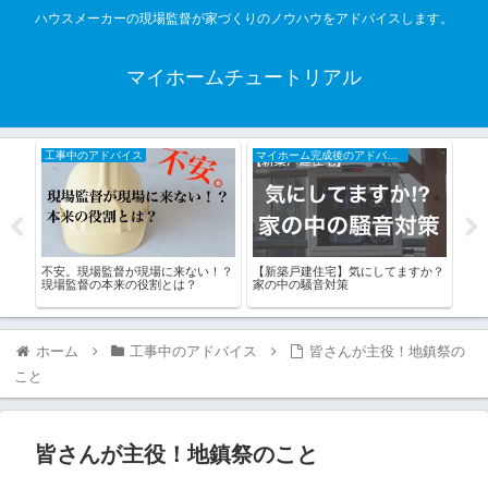
ハウスメーカーの現場監督が家づくりのノウハウをアドバイスします。
マイホームチュートリアル
工事中のアドバイス
マイホーム完成後のアドバイス
家
落と
不安。現場監督が現場に来ない！？
【新築戸建住宅】気にしてますか？
住宅
現場監督の本来の役割とは？
家の中の騒音対策
けて
ホーム
工事中のアドバイス
皆さんが主役！地鎮祭の
こと
皆さんが主役！地鎮祭のこと