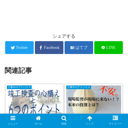
シェアする
Twitter
Facebook
はてブ
LINE
関連記事
工事中のアドバイス
工事中のアドバイス
竣工検査の心構えと6つの
不安。現場監督が現場に
メニュー
ホーム
検索
トップ
サイドバー
チェックポイント
来ない！？現場監督の本