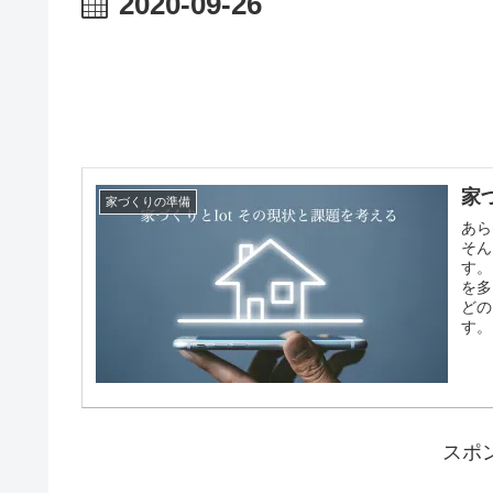
2020-09-26
家
家づくりの準備
あら
そん
す。
を多
どの
す。
スポ