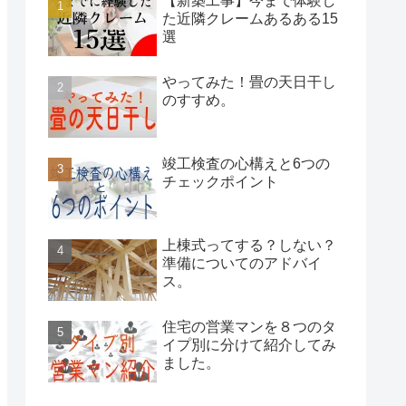
【新築工事】今まで体験し
た近隣クレームあるある15
選
やってみた！畳の天日干し
のすすめ。
竣工検査の心構えと6つの
チェックポイント
上棟式ってする？しない？
準備についてのアドバイ
ス。
住宅の営業マンを８つのタ
イプ別に分けて紹介してみ
ました。