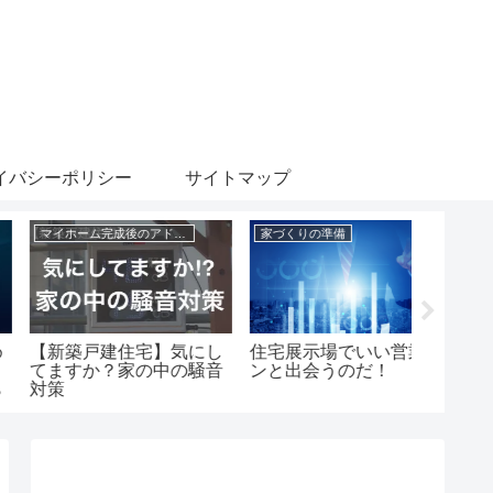
イバシーポリシー
サイトマップ
マイホーム完成後のアドバイス
家づくりの準備
【新築戸建住宅】気にし
住宅展示場でいい営業マ
浴室の
てますか？家の中の騒音
ンと出会うのだ！
除のノ
対策
ト。