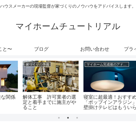
ハウスメーカーの現場監督が家づくりのノウハウをアドバイスします。
マイホームチュートリアル
こと〜
ブログ
お問い合わせ
プラ
家づくりの準備
マイホーム完成後のアドバイス
係
解体工事 許可業者の選
寝室に超最適！おすすめ
定と着手までに施主がや
「ポップインアラジン」
ること
壁掛けテレビはもういら
ない。