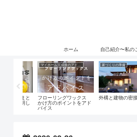
ホーム
自己紹介〜私の
マイホーム完成後のアドバイス
家づくりの準備
内容まと
フローリングワックス
外構と建物の密接な関
く説明し
かけ方のポイントをアド
バイス