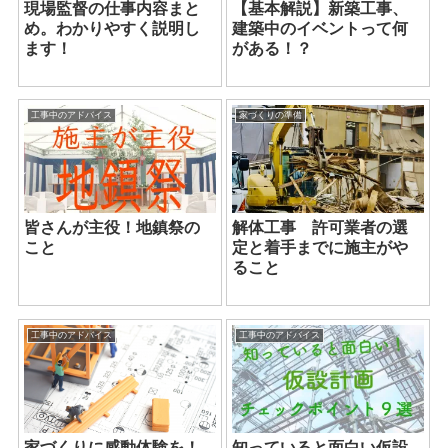
現場監督の仕事内容まと
【基本解説】新築工事、
め。わかりやすく説明し
建築中のイベントって何
ます！
がある！？
工事中のアドバイス
家づくりの準備
皆さんが主役！地鎮祭の
解体工事 許可業者の選
こと
定と着手までに施主がや
ること
工事中のアドバイス
工事中のアドバイス
家づくりに感動体験を！
知っていると面白い仮設