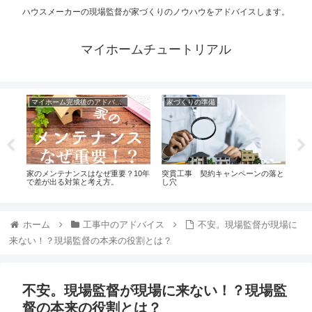
ハウスメーカーの現場監督が家づくりのノウハウをアドバイスします。
マイホームチュートリアル
マイホーム完成後のアドバイス
家づくりの準備
択
家のメンテナンスはなぜ重要？10年
突貫工事 契約キャンペーンの落と
フロ
電話
で差が出る対策と考え方。
し穴
イン
ホーム
工事中のアドバイス
不安。現場監督が現場に
来ない！？現場監督の本来の役割とは？
不安。現場監督が現場に来ない！？現場監
督の本来の役割とは？