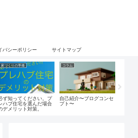
イバシーポリシー
サイトマップ
家づくりの準備
コラム
コラム
必ず知ってください。プ
自己紹介〜ブログコンセ
未来の
レハブ住宅を選んだ場合
プト〜
のデメリット対策。