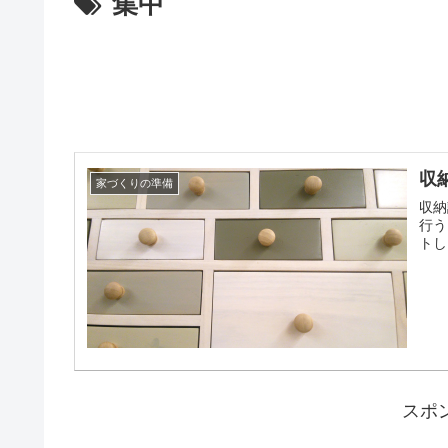
集中
収
家づくりの準備
収納
行う
トし
スポ