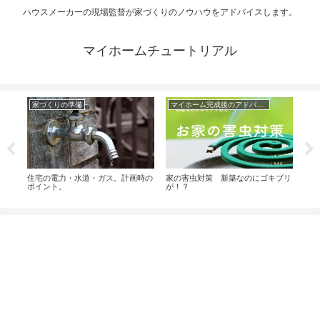
ハウスメーカーの現場監督が家づくりのノウハウをアドバイスします。
マイホームチュートリアル
家づくりの準備
マイホーム完成後のアドバイス
家
楽し
住宅の電力・水道・ガス。計画時の
家の害虫対策 新築なのにゴキブリ
新築
ポイント。
が！？
をど