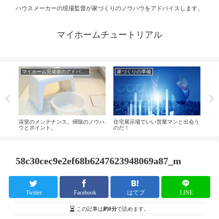
ハウスメーカーの現場監督が家づくりのノウハウをアドバイスします。
マイホームチュートリアル
マイホーム完成後のアドバイス
家づくりの準備
コ
ブリ
浴室のメンテナンス。掃除のノウハ
住宅展示場でいい営業マンと出会う
在宅
ウとポイント。
のだ！
どう
58c30cec9e2ef68b6247623948069a87_m
Twitter
Facebook
はてブ
LINE
この記事は
約0分
で読めます。