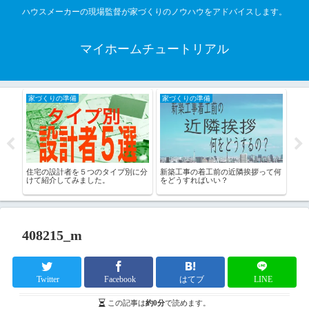
ハウスメーカーの現場監督が家づくりのノウハウをアドバイスします。
マイホームチュートリアル
家づくりの準備
家づくりの準備
工
す
住宅の設計者を５つのタイプ別に分
新築工事の着工前の近隣挨拶って何
工事
けて紹介してみました。
をどうすればいい？
のチ
408215_m
Twitter
Facebook
はてブ
LINE
この記事は
約0分
で読めます。