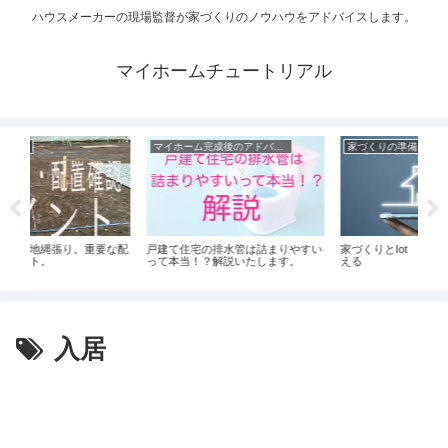
ハウスメーカーの現場監督が家づくりのノウハウをアドバイスします。
マイホームチュートリアル
マイホーム完成後のアドバイス
家づくりの準備
家づくりの準備
宅の排水管は詰まりやすい
家づくりとIot その現状と課題を考
これは押さえて！土地
！？解説いたします。
える
ト
入居