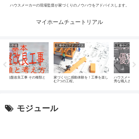
ハウスメーカーの現場監督が家づくりのノウハウをアドバイスします。
マイホームチュートリアル
中のアドバイス
工事中のアドバイス
家づくりの準備
りに感動体験を！工事を楽し
ハウスメーカー現場監督が考える優
これをやらずに設
の工程。
秀な職人さんとは！？
ません！
モジュール