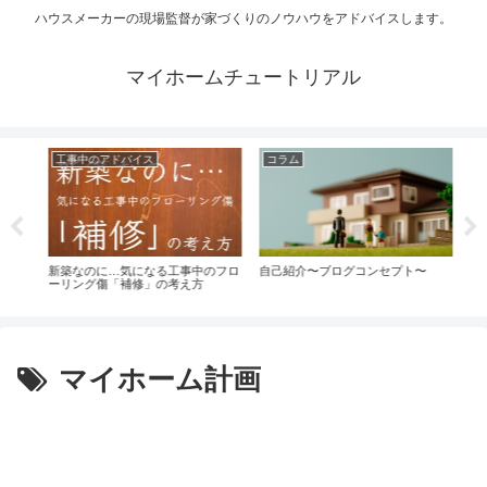
ハウスメーカーの現場監督が家づくりのノウハウをアドバイスします。
マイホームチュートリアル
工事中のアドバイス
コラム
コ
別に
新築なのに…気になる工事中のフロ
自己紹介〜ブログコンセプト〜
【H
ーリング傷「補修」の考え方
効率
マイホーム計画