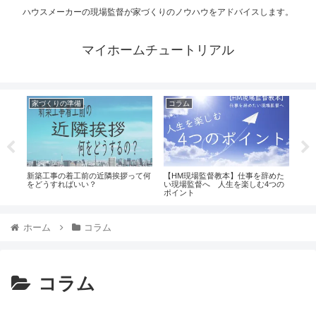
ハウスメーカーの現場監督が家づくりのノウハウをアドバイスします。
マイホームチュートリアル
家づくりの準備
コラム
家
かり
新築工事の着工前の近隣挨拶って何
【HM現場監督教本】仕事を辞めた
家の
をどうすればいい？
い現場監督へ 人生を楽しむ4つの
検討
ポイント
ホーム
コラム
コラム