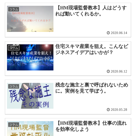
【HM現場監督教本】人はどうす
コラム
れば動いてくれるか。
2020.06.14
住宅スキマ産業を狙え。こんなビ
コラム
ジネスアイデアはいかが？
2020.06.12
残念な施主と裏で呼ばれないため
コラム
に。実例を見て学ぼう。
2020.05.28
【HM現場監督教本】仕事の流れ
コラム
を効率化しよう