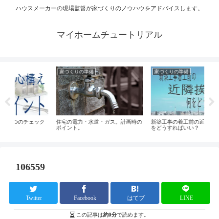
ハウスメーカーの現場監督が家づくりのノウハウをアドバイスします。
マイホームチュートリアル
家づくりの準備
家づくりの準備
チェック
住宅の電力・水道・ガス。計画時の
新築工事の着工前の近隣挨拶って何
ポイント。
をどうすればいい？
106559
Twitter
Facebook
はてブ
LINE
この記事は
約0分
で読めます。