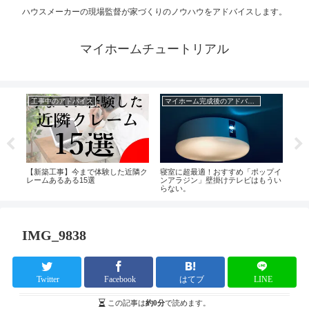
ハウスメーカーの現場監督が家づくりのノウハウをアドバイスします。
マイホームチュートリアル
工事中のアドバイス
マイホーム完成後のアドバイス
家
ブリ
【新築工事】今まで体験した近隣ク
寝室に超最適！おすすめ「ポップイ
楽し
レームあるある15選
ンアラジン」壁掛けテレビはもうい
らない。
IMG_9838
Twitter
Facebook
はてブ
LINE
この記事は
約0分
で読めます。