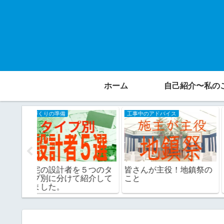
ホーム
自己紹介〜私の
工事中のアドバイス
家づくりの準備
５つのタ
皆さんが主役！地鎮祭の
【新築戸建住宅】多様
紹介して
こと
する選択肢 テレビ・
ンターネット・電話の