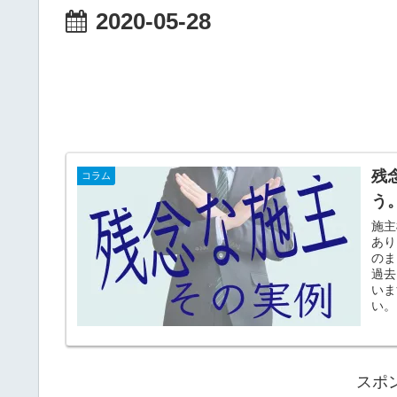
2020-05-28
残
コラム
う
施主
あり
のま
過去
いま
い。
スポ