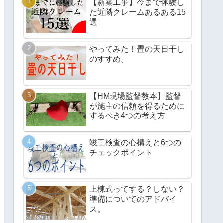
【新築工事】今まで体験し
た近隣クレームあるある15
選
やってみた！畳の天日干し
のすすめ。
【HM現場監督教本】監督
が施主の信頼を得るために
するべき4つの考え方
竣工検査の心構えと6つの
チェックポイント
上棟式ってする？しない？
準備についてのアドバイ
ス。