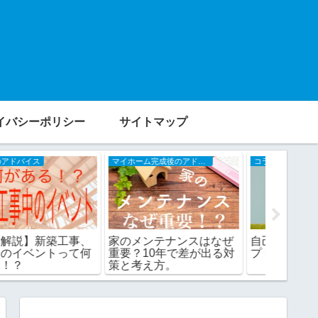
イバシーポリシー
サイトマップ
マイホーム完成後のアドバイス
コラム
家づくりの
家のメンテナンスはなぜ
自己紹介〜ブログコンセ
【外構
重要？10年で差が出る対
プト〜
ュ？ど
策と考え方。
フェン