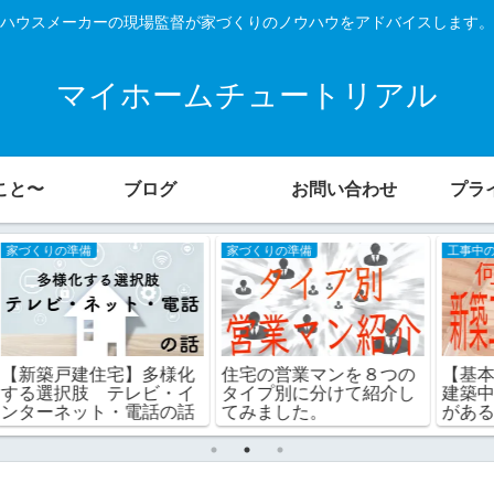
ハウスメーカーの現場監督が家づくりのノウハウをアドバイスします。
マイホームチュートリアル
こと〜
ブログ
お問い合わせ
プラ
家づくりの準備
工事中のアドバイス
化
住宅の営業マンを８つの
【基本解説】新築工事、
イ
タイプ別に分けて紹介し
建築中のイベントって何
話
てみました。
がある！？