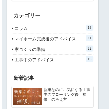
カテゴリー
15
コラム
11
マイホーム完成後のアドバイス
32
家づくりの準備
16
工事中のアドバイス
新着記事
新築なのに…気になる工事
中のフローリング傷「補
修」の考え方