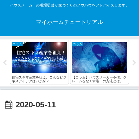
ハウスメーカーの現場監督が家づくりのノウハウをアドバイスします。
マイホームチュートリアル
コラム
家づくりの準備
マ産業を狙え。こんなビジ
【コラム】ハウスメーカー不信。ク
他人事？高齢者が安
デアはいかが？
レームをなくす唯一の方法とは。
住宅を考える。（その
2020-05-11