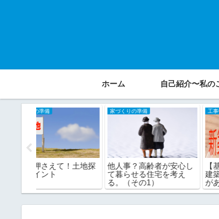
ホーム
自己紹介〜私の
家づくりの準備
工事中のアドバイス
！土地探
他人事？高齢者が安心し
【基本解説】新築工事
て暮らせる住宅を考え
建築中のイベントって
る。（その1）
がある！？