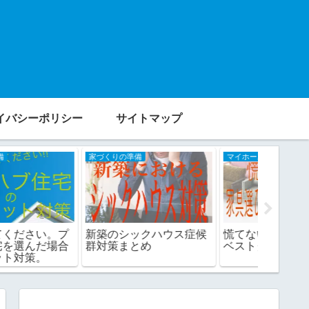
イバシーポリシー
サイトマップ
家づくりの準備
マイホーム完成後のアドバイス
家づくりの
新築のシックハウス症候
慌てないで！家具選びの
他人事
群対策まとめ
ベストタイミング。
て暮ら
る。（そ