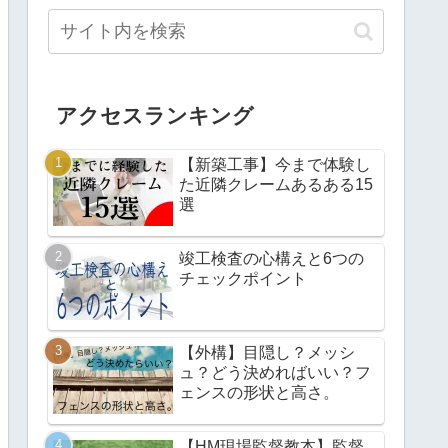
アクセスランキング
【新築工事】今まで体験し
た近隣クレームあるある15
選
竣工検査の心構えと6つの
チェックポイント
【外構】目隠し？メッシ
ュ？どう決めればいい？フ
ェンスの形状と高さ。
【HM現場監督教本】監督