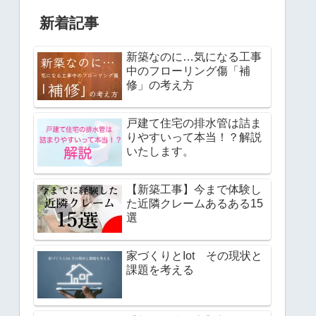
新着記事
新築なのに…気になる工事
中のフローリング傷「補
修」の考え方
戸建て住宅の排水管は詰ま
りやすいって本当！？解説
いたします。
【新築工事】今まで体験し
た近隣クレームあるある15
選
家づくりとIot その現状と
課題を考える