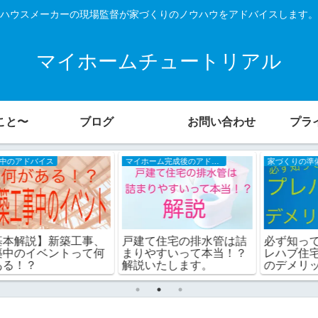
ハウスメーカーの現場監督が家づくりのノウハウをアドバイスします。
マイホームチュートリアル
こと〜
ブログ
お問い合わせ
プラ
マイホーム完成後のアドバイス
家づくりの準備
、
戸建て住宅の排水管は詰
必ず知ってください。プ
何
まりやすいって本当！？
レハブ住宅を選んだ場合
解説いたします。
のデメリット対策。