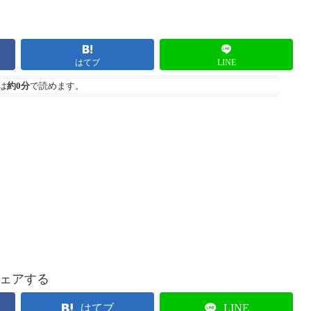
はてブ
LINE
は
約0分
で読めます。
ェアする
はてブ
LINE