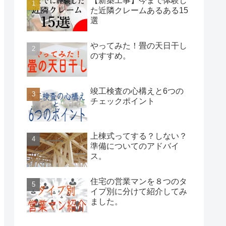
【新築工事】今まで体験し
た近隣クレームあるある15
選
やってみた！畳の天日干し
のすすめ。
竣工検査の心構えと6つの
チェックポイント
上棟式ってする？しない？
準備についてのアドバイ
ス。
住宅の営業マンを８つのタ
イプ別に分けて紹介してみ
ました。