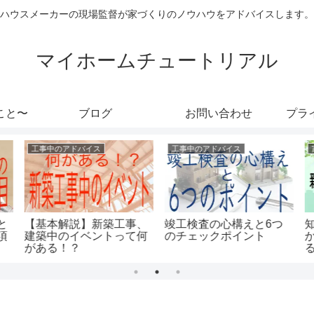
ハウスメーカーの現場監督が家づくりのノウハウをアドバイスします。
マイホームチュートリアル
こと〜
ブログ
お問い合わせ
プラ
工事中のアドバイス
工事中のアドバイス
と
【基本解説】新築工事、
竣工検査の心構えと6つ
項
建築中のイベントって何
のチェックポイント
がある！？