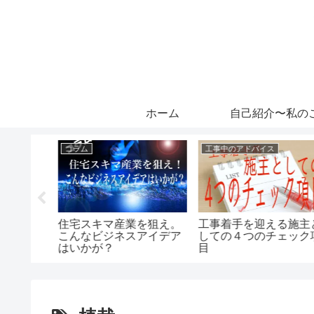
ホーム
自己紹介〜私の
コラム
工事中のアドバイス
】多様化
住宅スキマ産業を狙え。
工事着手を迎える施主
レビ・イ
こんなビジネスアイデア
しての４つのチェック
電話の話
はいかが？
目