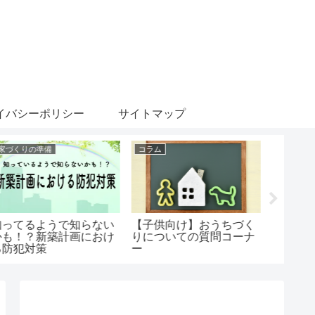
イバシーポリシー
サイトマップ
家づくりの準備
コラム
家づくり
知ってるようで知らない
【子供向け】おうちづく
住宅の
かも！？新築計画におけ
りについての質問コーナ
イプ別
る防犯対策
ー
みまし