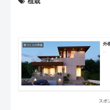
植栽
外
家づくりの準備
...
スポ