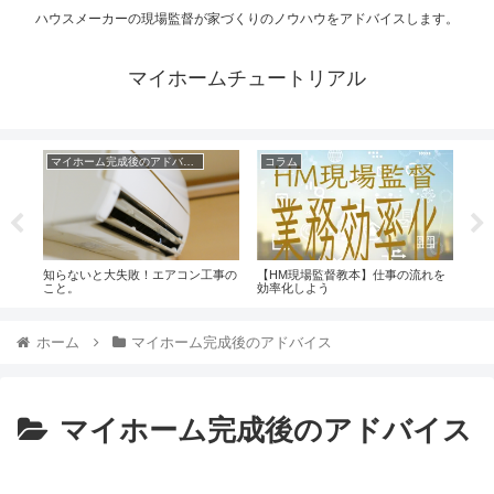
ハウスメーカーの現場監督が家づくりのノウハウをアドバイスします。
マイホームチュートリアル
マイホーム完成後のアドバイス
コラム
コ
知らないと大失敗！エアコン工事の
【HM現場監督教本】仕事の流れを
【子
こと。
効率化しよう
の質
ホーム
マイホーム完成後のアドバイス
マイホーム完成後のアドバイス