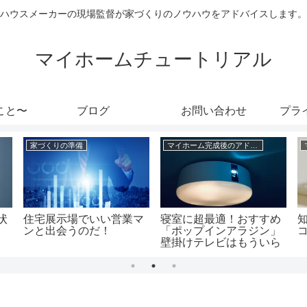
ハウスメーカーの現場監督が家づくりのノウハウをアドバイスします。
マイホームチュートリアル
こと〜
ブログ
お問い合わせ
プラ
家づくりの準備
マイホーム完成後のアドバイス
状
住宅展示場でいい営業マ
寝室に超最適！おすすめ
ンと出会うのだ！
「ポップインアラジン」
壁掛けテレビはもういら
ない。