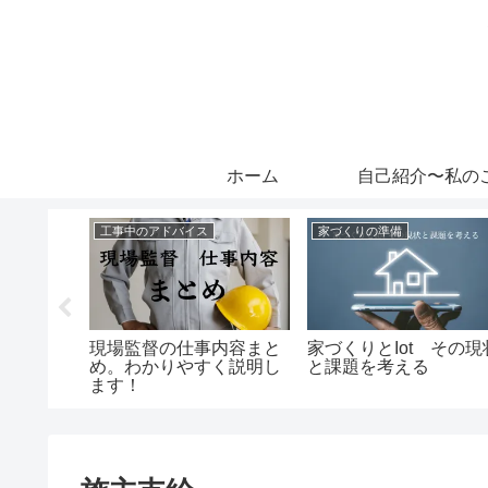
ホーム
自己紹介〜私の
工事中のアドバイス
家づくりの準備
体験を！
現場監督の仕事内容まと
家づくりとIot その現
つの工
め。わかりやすく説明し
と課題を考える
ます！