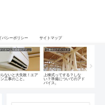
イバシーポリシー
サイトマップ
マイホーム完成後のアドバイス
工事中のアドバイス
家づくり
知らないと大失敗！エア
上棟式ってする？しな
住宅の
コン工事のこと。
い？準備についてのアド
ス。計
バイス。