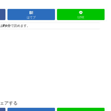
はてブ
LINE
は
約0分
で読めます。
ェアする