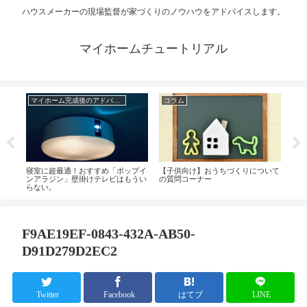
ハウスメーカーの現場監督が家づくりのノウハウをアドバイスします。
マイホームチュートリアル
マイホーム完成後のアドバイス
コラム
寝室に超最適！おすすめ「ポップイ
【子供向け】おうちづくりについて
家の
ンアラジン」壁掛けテレビはもうい
の質問コーナー
が
らない。
F9AE19EF-0843-432A-AB50-
D91D279D2EC2
Twitter
Facebook
はてブ
LINE