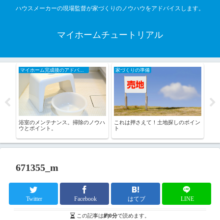
ハウスメーカーの現場監督が家づくりのノウハウをアドバイスします。
マイホームチュートリアル
マイホーム完成後のアドバイス
家づくりの準備
家
を避
浴室のメンテナンス。掃除のノウハ
これは押さえて！土地探しのポイン
住宅
。
ウとポイント。
ト
ポイ
671355_m
Twitter
Facebook
はてブ
LINE
この記事は
約0分
で読めます。