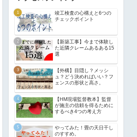
竣工検査の心構えと6つの
チェックポイント
【新築工事】今まで体験し
た近隣クレームあるある15
選
【外構】目隠し？メッシ
ュ？どう決めればいい？フ
ェンスの形状と高さ。
【HM現場監督教本】監督
が施主の信頼を得るために
するべき4つの考え方
やってみた！畳の天日干し
のすすめ。