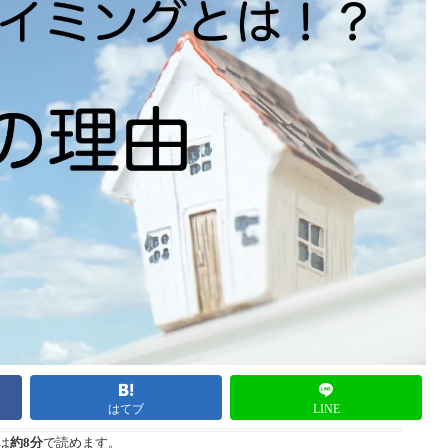
はてブ
LINE
は
約8分
で読めます。