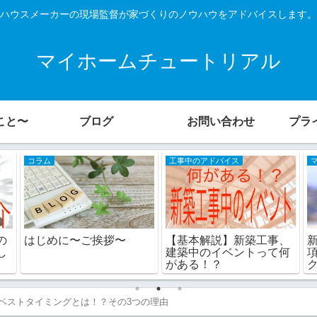
ハウスメーカーの現場監督が家づくりのノウハウをアドバイスします。
マイホームチュートリアル
こと〜
ブログ
お問い合わせ
プラ
コラム
工事中のアドバイス
の
はじめに〜ご挨拶〜
【基本解説】新築工事、
し
建築中のイベントって何
がある！？
ベストタイミングとは！？その3つの理由