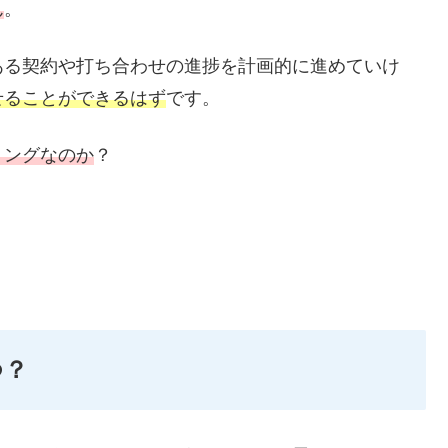
ん
。
ある契約や打ち合わせの進捗を計画的に進めていけ
せることができるはず
です。
ミングなのか
？
つ？