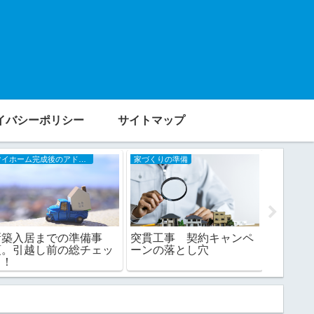
イバシーポリシー
サイトマップ
マイホーム完成後のアドバイス
家づくりの準備
コラム
新築入居までの準備事
突貫工事 契約キャンペ
【HM現
項。引越し前の総チェッ
ーンの落とし穴
督が施
ク！
めにする
方