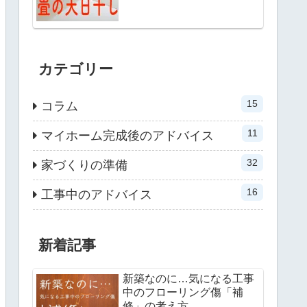
カテゴリー
15
コラム
11
マイホーム完成後のアドバイス
32
家づくりの準備
16
工事中のアドバイス
新着記事
新築なのに…気になる工事
中のフローリング傷「補
修」の考え方