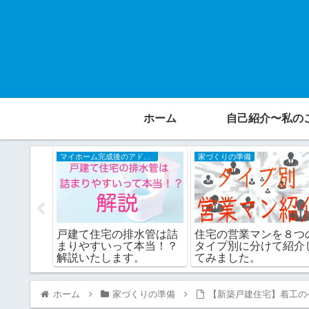
ホーム
自己紹介〜私の
マイホーム完成後のアドバイス
家づくりの準備
VS地元工
戸建て住宅の排水管は詰
住宅の営業マンを８つ
まりやすいって本当！？
タイプ別に分けて紹介
解説いたします。
てみました。
ホーム
家づくりの準備
【新築戸建住宅】着工の