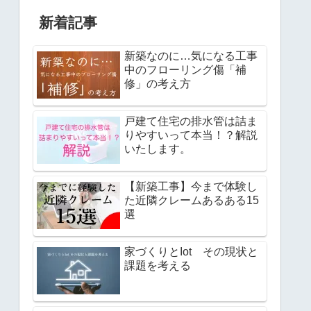
新着記事
新築なのに…気になる工事
中のフローリング傷「補
修」の考え方
戸建て住宅の排水管は詰ま
りやすいって本当！？解説
いたします。
【新築工事】今まで体験し
た近隣クレームあるある15
選
家づくりとIot その現状と
課題を考える