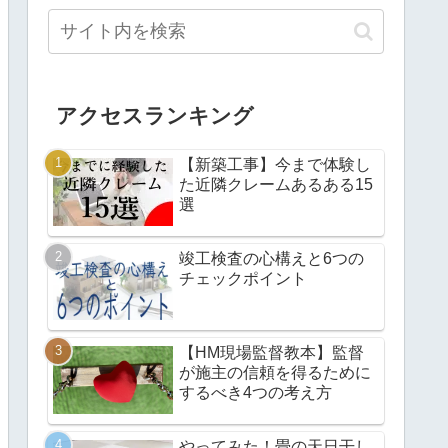
アクセスランキング
【新築工事】今まで体験し
た近隣クレームあるある15
選
竣工検査の心構えと6つの
チェックポイント
【HM現場監督教本】監督
が施主の信頼を得るために
するべき4つの考え方
やってみた！畳の天日干し