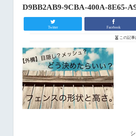
D9BB2AB9-9CBA-400A-8E65-A
Twitter
Facebook
この記事
シ