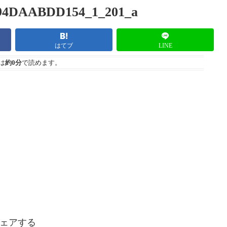
94DAABDD154_1_201_a
はてブ
LINE
は
約0分
で読めます。
ェアする