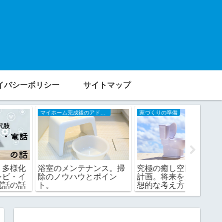
イバシーポリシー
サイトマップ
マイホーム完成後のアドバイス
家づくりの準備
家づくりの
浴室のメンテナンス。掃
究極の癒し空間トイレの
新築工
除のノウハウとポイン
計画。将来を見据えた理
挨拶っ
ト。
想的な考え方とは。
いい？