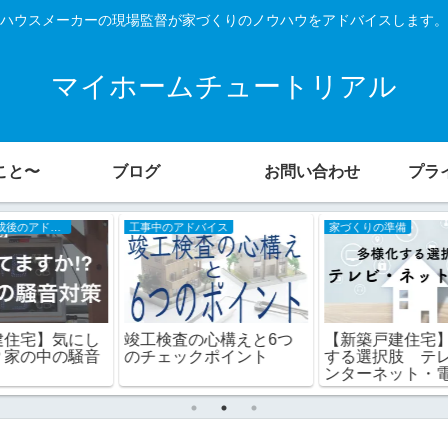
ハウスメーカーの現場監督が家づくりのノウハウをアドバイスします。
マイホームチュートリアル
こと〜
ブログ
お問い合わせ
プラ
工事中のアドバイス
家づくりの準備
し
竣工検査の心構えと6つ
【新築戸建住宅】多様化
音
のチェックポイント
する選択肢 テレビ・イ
ンターネット・電話の話