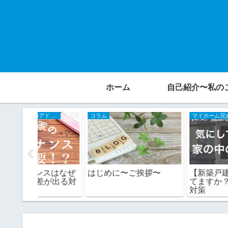
ホーム
自己紹介〜私の
マイホーム完成後のアドバイス
コラム
マイホーム完成後のアドバイス
スはなぜ
はじめに〜ご挨拶〜
【新築戸建住宅】気に
差が出る対
てますか？家の中の騒
対策