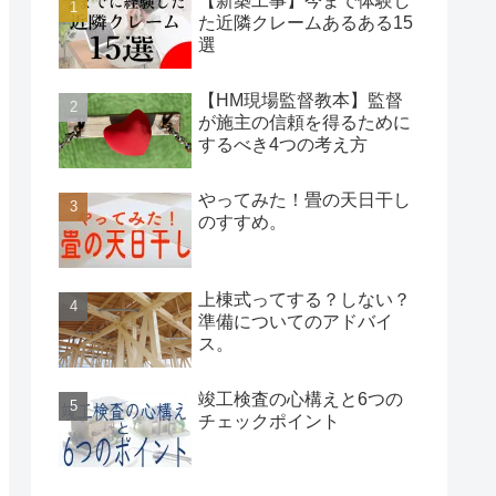
【新築工事】今まで体験し
た近隣クレームあるある15
選
【HM現場監督教本】監督
が施主の信頼を得るために
するべき4つの考え方
やってみた！畳の天日干し
のすすめ。
上棟式ってする？しない？
準備についてのアドバイ
ス。
竣工検査の心構えと6つの
チェックポイント