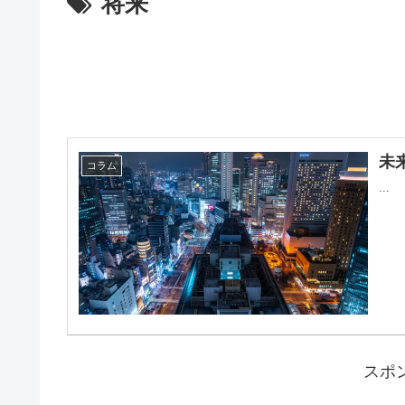
将来
未
コラム
...
スポ