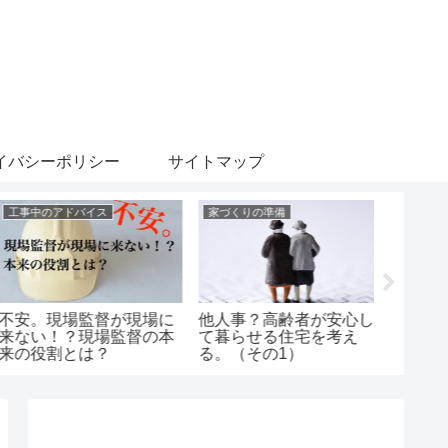
イバシーポリシー
サイトマップ
工事中のアドバイス
家づくりの準備
家づくり
不安。現場監督が現場に
他人事？高齢者が安心し
新築工
来ない！？現場監督の本
て暮らせる住宅を考え
ラブル
来の役割とは？
る。（その1）
低限の