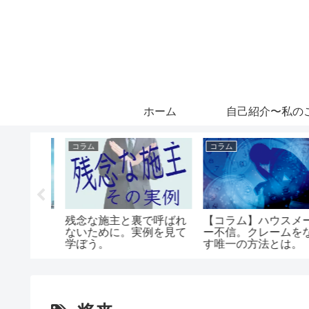
ホーム
自己紹介〜私の
コラム
コラム
前の近隣
残念な施主と裏で呼ばれ
【コラム】ハウスメー
うすれば
ないために。実例を見て
ー不信。クレームをな
学ぼう。
す唯一の方法とは。