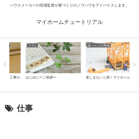
ハウスメーカーの現場監督が家づくりのノウハウをアドバイスします。
マイホームチュートリアル
コラム
家づくりの準備
コ
事の
はじめに〜ご挨拶〜
楽しまないと損！マイホーム作り
自
仕事