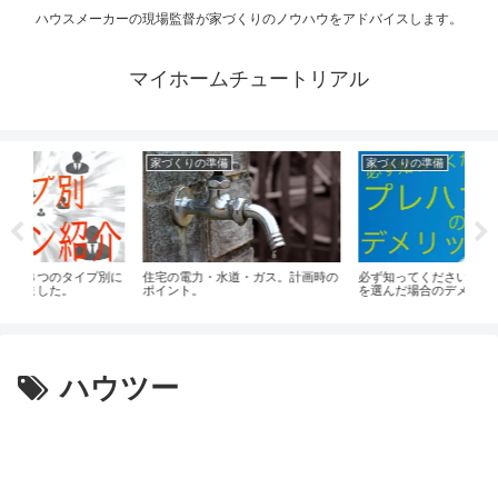
ハウスメーカーの現場監督が家づくりのノウハウをアドバイスします。
マイホームチュートリアル
家づくりの準備
家づくりの準備
プ別に
住宅の電力・水道・ガス。計画時の
必ず知ってください。プレハブ住宅
家
ポイント。
を選んだ場合のデメリット対策。
む
ハウツー