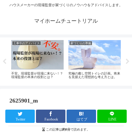
ハウスメーカーの現場監督が家づくりのノウハウをアドバイスします。
マイホームチュートリアル
工事中のアドバイス
家づくりの準備
工
タイ
不安。現場監督が現場に来ない！？
究極の癒し空間トイレの計画。将来
知っ
現場監督の本来の役割とは？
を見据えた理想的な考え方とは。
ック
2625901_m
Twitter
Facebook
はてブ
LINE
この記事は
約0分
で読めます。