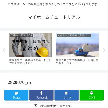
ハウスメーカーの現場監督が家づくりのノウハウをアドバイスします。
マイホームチュートリアル
工事中のアドバイス
マイホーム完成後のアドバイス
会う
現場監督の仕事内容まとめ。わかり
新築入居までの準備事項。引越し前
【新
やすく説明します！
の総チェック！
家の
2820070_m
Twitter
Facebook
はてブ
LINE
この記事は
約0分
で読めます。