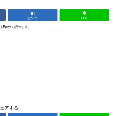
はてブ
LINE
は
約0分
で読めます。
ェアする