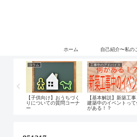
ホーム
自己紹介〜私の
マイホーム完成後のアドバイス
コラム
工事中のアドバイス
ンス。掃
【子供向け】おうちづく
【基本解説】新築工事
ポイン
りについての質問コーナ
建築中のイベントって
ー
がある！？