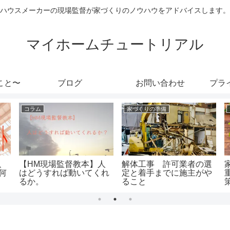
ハウスメーカーの現場監督が家づくりのノウハウをアドバイスします。
マイホームチュートリアル
こと〜
ブログ
お問い合わせ
プラ
コラム
家づくりの準備
、
【HM現場監督教本】人
解体工事 許可業者の選
何
はどうすれば動いてくれ
定と着手までに施主がや
るか。
ること