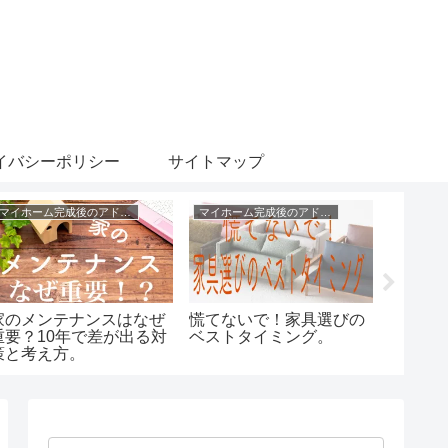
イバシーポリシー
サイトマップ
マイホーム完成後のアドバイス
マイホーム完成後のアドバイス
家づくり
家のメンテナンスはなぜ
慌てないで！家具選びの
収納計
重要？10年で差が出る対
ベストタイミング。
「モノ
策と考え方。
よう。