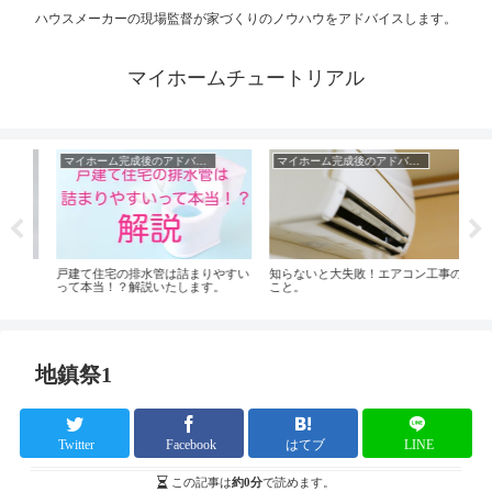
ハウスメーカーの現場監督が家づくりのノウハウをアドバイスします。
マイホームチュートリアル
マイホーム完成後のアドバイス
マイホーム完成後のアドバイス
工
？？
戸建て住宅の排水管は詰まりやすい
知らないと大失敗！エアコン工事の
不安
って本当！？解説いたします。
こと。
現場
地鎮祭1
Twitter
Facebook
はてブ
LINE
この記事は
約0分
で読めます。