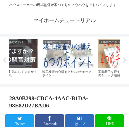
ハウスメーカーの現場監督が家づくりのノウハウをアドバイスします。
マイホームチュートリアル
アドバイス
工事中のアドバイス
家づくりの準備
の心構えと6つのチェック
工事着手を迎える施主としての４つ
家の中のウイルス対策
のチェック項目
検討したい4つの方法
29A0B298-CDCA-4AAC-B1DA-
98E82D27BAD6
Twitter
Facebook
はてブ
LINE