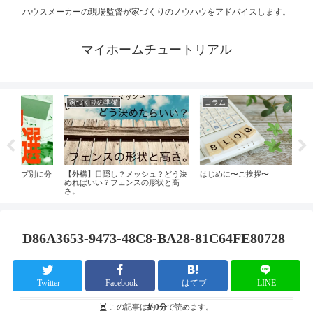
ハウスメーカーの現場監督が家づくりのノウハウをアドバイスします。
マイホームチュートリアル
家づくりの準備
コラム
別に分
【外構】目隠し？メッシュ？どう決
はじめに〜ご挨拶〜
家
めればいい？フェンスの形状と高
で
さ。
D86A3653-9473-48C8-BA28-81C64FE80728
Twitter
Facebook
はてブ
LINE
この記事は
約0分
で読めます。