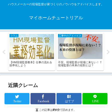
ハウスメーカーの現場監督が家づくりのノウハウをアドバイスします。
マイホームチュートリアル
工事中のアドバイス
工事中のアドバイス
コラム
不安。現場監督が現場に来ない！？
ハウスメーカー現場監督が考える優
在宅勤務
現場監督の本来の役割とは？
秀な職人さんとは！？
どうなる
近隣クレーム
Twitter
Facebook
はてブ
LINE
この記事は
約0分
で読めます。