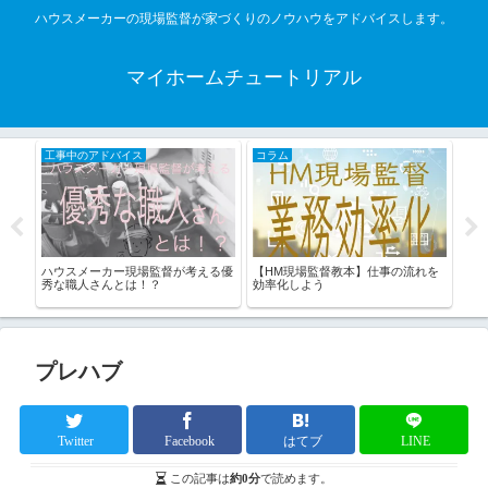
ハウスメーカーの現場監督が家づくりのノウハウをアドバイスします。
マイホームチュートリアル
工事中のアドバイス
コラム
家
すれ
ハウスメーカー現場監督が考える優
【HM現場監督教本】仕事の流れを
建売
秀な職人さんとは！？
効率化しよう
プレハブ
Twitter
Facebook
はてブ
LINE
この記事は
約0分
で読めます。