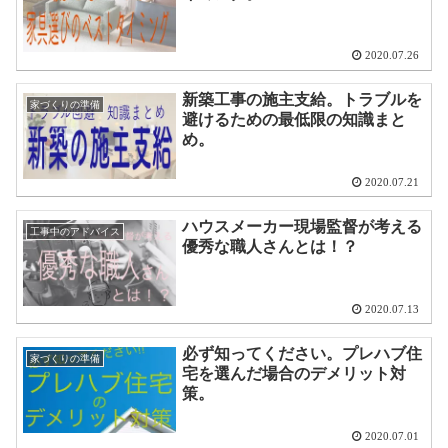
2020.07.26
新築工事の施主支給。トラブルを
家づくりの準備
避けるための最低限の知識まと
め。
2020.07.21
ハウスメーカー現場監督が考える
工事中のアドバイス
優秀な職人さんとは！？
2020.07.13
必ず知ってください。プレハブ住
家づくりの準備
宅を選んだ場合のデメリット対
策。
2020.07.01