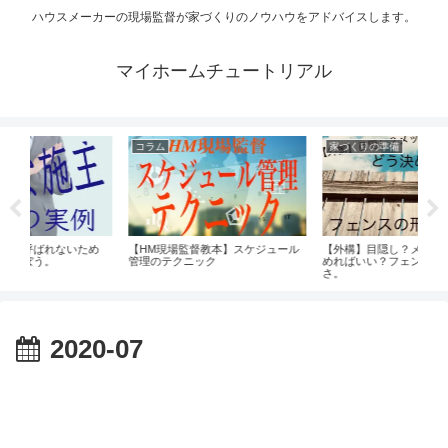
ハウスメーカーの現場監督が家づくりのノウハウをアドバイスします。
マイホームチュートリアル
コラム
家づくりの準備
ため
【HM現場監督教本】スケジュール
【外構】目隠し？メッシュ？どう決
【
管理のテクニック
めればいい？フェンスの形状と高
ば
さ。
2020-07