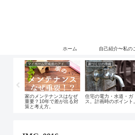
ホーム
自己紹介〜私の
マイホーム完成後のアドバイス
家づくりの準備
の差入れ
家のメンテナンスはなぜ
住宅の電力・水道・ガ
重要？10年で差が出る対
ス。計画時のポイント
策と考え方。