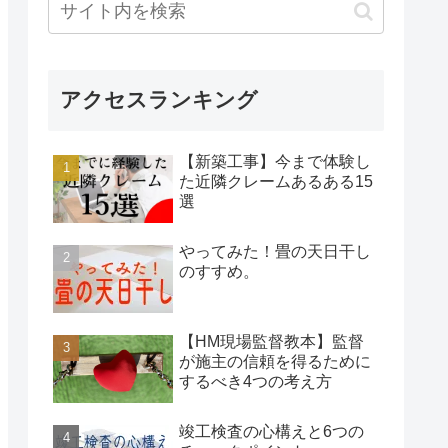
アクセスランキング
【新築工事】今まで体験し
た近隣クレームあるある15
選
やってみた！畳の天日干し
のすすめ。
【HM現場監督教本】監督
が施主の信頼を得るために
するべき4つの考え方
竣工検査の心構えと6つの