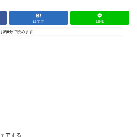
はてブ
LINE
は
約0分
で読めます。
ェアする