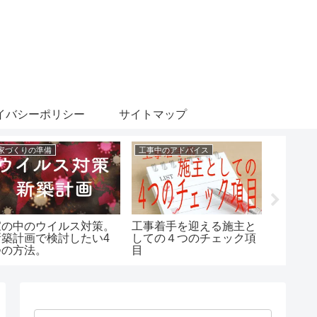
イバシーポリシー
サイトマップ
家づくりの準備
工事中のアドバイス
家づくり
家の中のウイルス対策。
工事着手を迎える施主と
住宅の
新築計画で検討したい4
しての４つのチェック項
イプ別
つの方法。
目
みまし