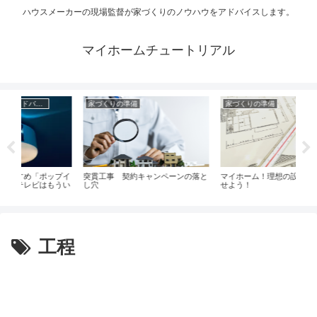
ハウスメーカーの現場監督が家づくりのノウハウをアドバイスします。
マイホームチュートリアル
準備
家づくりの準備
家づくりの準備
契約キャンペーンの落と
マイホーム！理想の設計図を完成さ
究極の癒し空間トイレの
せよう！
を見据えた理想的な考え
工程