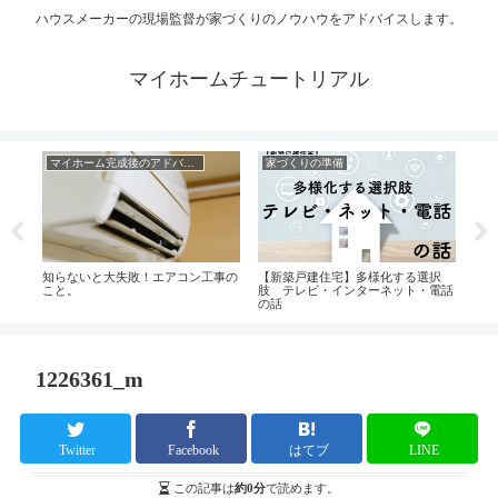
ハウスメーカーの現場監督が家づくりのノウハウをアドバイスします。
マイホームチュートリアル
マイホーム完成後のアドバイス
家づくりの準備
コ
！？
知らないと大失敗！エアコン工事の
【新築戸建住宅】多様化する選択
残念
こと。
肢 テレビ・インターネット・電話
に。
の話
1226361_m
Twitter
Facebook
はてブ
LINE
この記事は
約0分
で読めます。