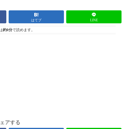
はてブ
LINE
は
約0分
で読めます。
ェアする