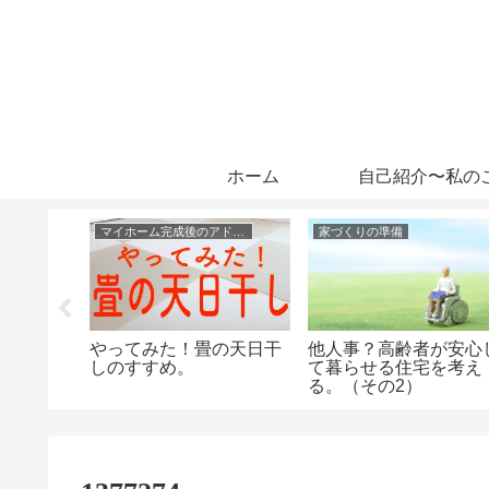
ホーム
自己紹介〜私の
マイホーム完成後のアドバイス
家づくりの準備
を８つの
やってみた！畳の天日干
他人事？高齢者が安心
て紹介し
しのすすめ。
て暮らせる住宅を考え
る。（その2）