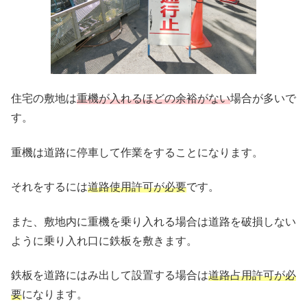
住宅の敷地は
重機が入れるほどの余裕がない
場合が多いで
す。
重機は道路に停車して作業をすることになります。
それをするには
道路使用許可が必要
です。
また、敷地内に重機を乗り入れる場合は道路を破損しない
ように乗り入れ口に鉄板を敷きます。
鉄板を道路にはみ出して設置する場合は
道路占用許可が必
要
になります。