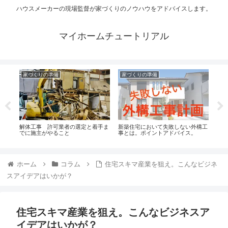
ハウスメーカーの現場監督が家づくりのノウハウをアドバイスします。
マイホームチュートリアル
家づくりの準備
家づくりの準備
家
？？
解体工事 許可業者の選定と着手ま
新築住宅において失敗しない外構工
【基
でに施主がやること
事とは。ポイントアドバイス。
考え
ホーム
コラム
住宅スキマ産業を狙え。こんなビジネ
スアイデアはいかが？
住宅スキマ産業を狙え。こんなビジネスア
イデアはいかが？