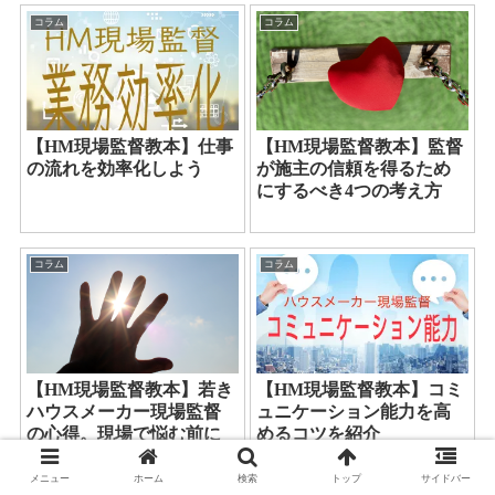
コラム
コラム
【HM現場監督教本】仕事
【HM現場監督教本】監督
の流れを効率化しよう
が施主の信頼を得るため
にするべき4つの考え方
コラム
コラム
【HM現場監督教本】若き
【HM現場監督教本】コミ
ハウスメーカー現場監督
ュニケーション能力を高
の心得。現場で悩む前に
めるコツを紹介
これを読もう。
メニュー
ホーム
検索
トップ
サイドバー