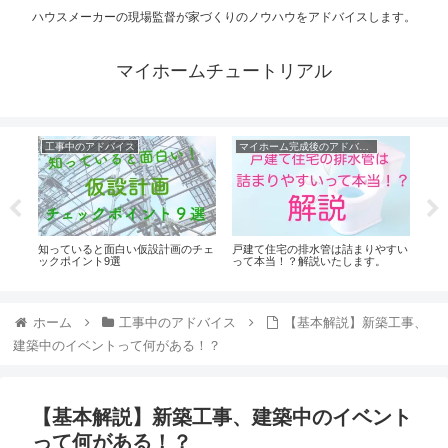
ハウスメーカーの現場監督が家づくりのノウハウをアドバイスします。
マイホームチュートリアル
工事中のアドバイス
マイホーム完成後のアドバイス
家
知っていると面白い仮設計画のチェ
戸建て住宅の排水管は詰まりやすい
これ
ックポイント9選
って本当！？解説いたします。
ト
ホーム
工事中のアドバイス
【基本解説】新築工事、
建築中のイベントって何がある！？
【基本解説】新築工事、建築中のイベント
って何がある！？