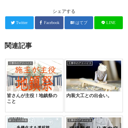
シェアする
Twitter
Facebook
はてブ
LINE
関連記事
工事中のアドバイス
工事中のアドバイス
皆さんが主役！地鎮祭の
内装大工との出会い。
こと
家づくりの準備
工事中のアドバイス