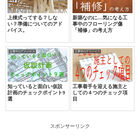
上棟式ってする？しな
新築なのに…気になる工
い？準備についてのアド
事中のフローリング傷
バイス。
「補修」の考え方
工事中のアドバイス
工事中のアドバイス
知っていると面白い仮設
工事着手を迎える施主と
計画のチェックポイント9
しての４つのチェック項
選
目
スポンサーリンク