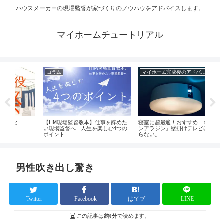
ハウスメーカーの現場監督が家づくりのノウハウをアドバイスします。
マイホームチュートリアル
マイホーム完成後のアドバイス
家づくりの準備
督教本】仕事を辞めた
寝室に超最適！おすすめ「ポップイ
解体工事 許可業者の選
 人生を楽しむ4つの
ンアラジン」壁掛けテレビはもうい
でに施主がやること
らない。
男性吹き出し驚き
Twitter
Facebook
はてブ
LINE
この記事は
約0分
で読めます。