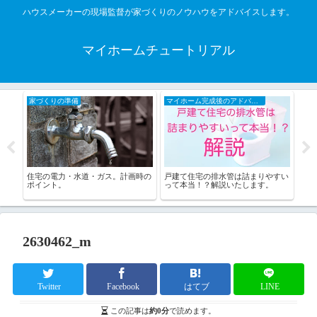
ハウスメーカーの現場監督が家づくりのノウハウをアドバイスします。
マイホームチュートリアル
家づくりの準備
マイホーム完成後のアドバイス
コ
題を考
住宅の電力・水道・ガス。計画時の
戸建て住宅の排水管は詰まりやすい
【H
ポイント。
って本当！？解説いたします。
効率
2630462_m
Twitter
Facebook
はてブ
LINE
この記事は
約0分
で読めます。