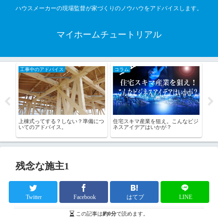
ハウスメーカーの現場監督が家づくりのノウハウをアドバイスします。
マイホームチュートリアル
コラム
マイホーム完成後のアドバイス
ない？準備につ
住宅スキマ産業を狙え。こんなビジ
新築入居までの準備事項。引越し
ネスアイデアはいかが？
の総チェック！
残念な施主1
Twitter
Facebook
はてブ
LINE
この記事は
約0分
で読めます。